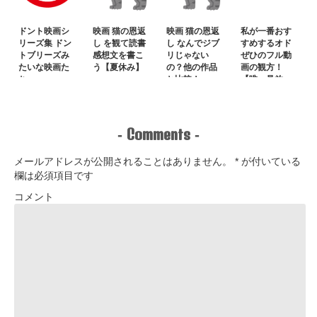
ドント映画シ
映画 猫の恩返
映画 猫の恩返
私が一番おす
リーズ集 ドン
し を観て読書
し なんでジブ
すめするオド
トブリーズみ
感想文を書こ
リじゃない
ぜひのフル動
たいな映画た
う【夏休み】
の？他の作品
画の観方！
ち
と比較！
【唯一見放
題】
Comments
-
-
メールアドレスが公開されることはありません。
*
が付いている
欄は必須項目です
コメント