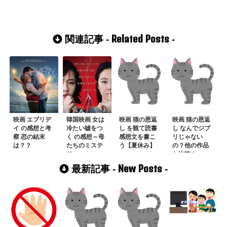
Related Posts
関連記事 -
-
映画 エブリデ
韓国映画 女は
映画 猫の恩返
映画 猫の恩返
イ の感想と考
冷たい嘘をつ
し を観て読書
し なんでジブ
察 恋の結末
く の感想～母
感想文を書こ
リじゃない
は？？
たちのミステ
う【夏休み】
の？他の作品
リー～
と比較！
New Posts
最新記事 -
-