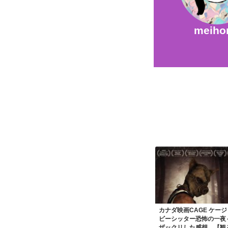
meiho
カナダ映画CAGE ケー
ビーシッター恐怖の一夜
ザックリした感想 【観