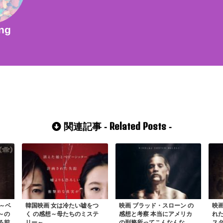
ng
Related Posts
関連記事 -
-
ジ～ベ
韓国映画 女は冷たい嘘をつ
映画 ブラッド・スローン の
映画
～の
く の感想～母たちのミステ
感想と考察 本当にアメリカ
れた
る前
リー～
の刑務所ってこんなんな
ス