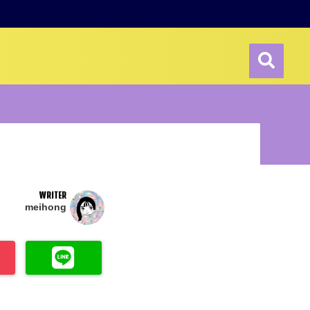
WRITER
meihong