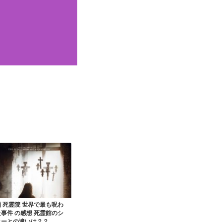
 死霊院 世界で最も呪わ
事件 の感想 死霊館のシ
ターとの違いは？？