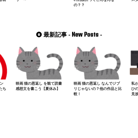
の？？
New Posts
最新記事 -
-
ン
映画 猫の恩返し を観て読書
映画 猫の恩返し なんでジブ
私
たち
感想文を書こう【夏休み】
リじゃないの？他の作品と比
ひ
較！
見